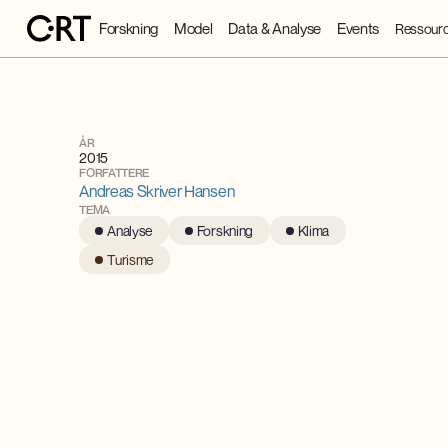
Forskning
Model
Data & Analyse
Events
Ressourc
ÅR
2015
FORFATTERE
Andreas Skriver Hansen
TEMA
Analyse
Forskning
Klima
Turisme