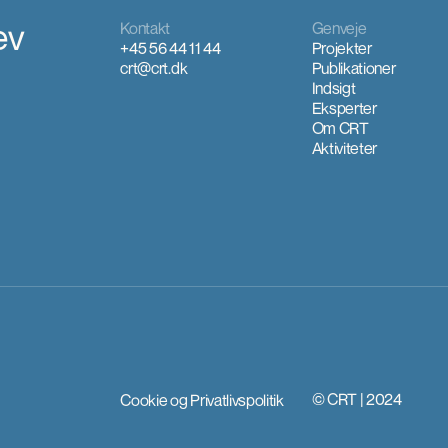
ev
Kontakt
Genveje
+45 56 44 11 44
Projekter
crt@crt.dk
Publikationer
Indsigt
Eksperter
Om CRT
Aktiviteter
© CRT | 2024
Cookie og Privatlivspolitik