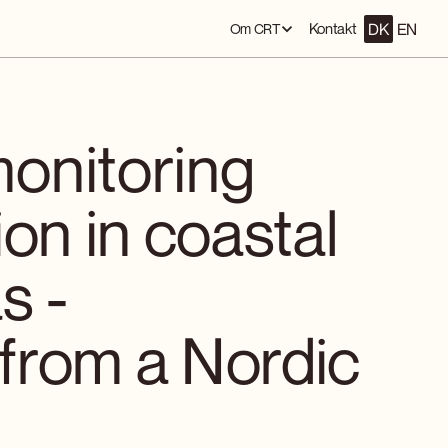
DK
EN
Kontakt
Om CRT
onitoring
on in coastal
s -
from a Nordic