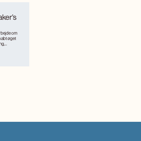
ker’s
arbejde om
kabt øget
ng,
.
ismemagnet på
itilvækst og
værkerne
interesse,
 og faglig