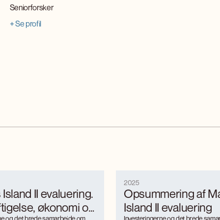
Seniorforsker
+ Se profil
2025
Island II evaluering.
Opsummering af Ma
igelse, økonomi og
Island II evaluering
rne og det brede samarbejde om
Investeringerne og det brede sam