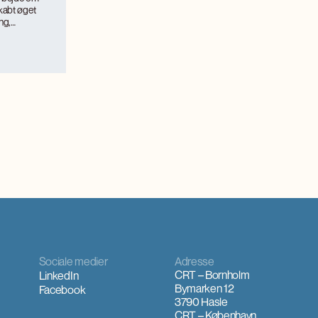
kabt øget
ng,
.
ismemagnet på
itilvækst og
værkerne
interesse,
 og faglig
Sociale medier
Adresse
CRT – Bornholm
LinkedIn
Bymarken 12
Facebook
3790 Hasle
CRT – København