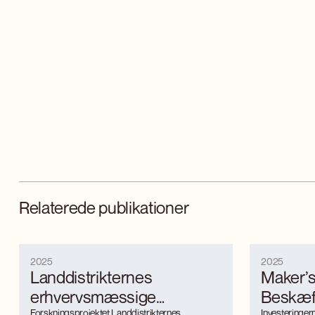
Relaterede publikationer
2025
2025
Landdistrikternes
Maker’s 
erhvervsmæssige
Beskæft
Forskningsprojektet Landdistrikternes
Investeringe