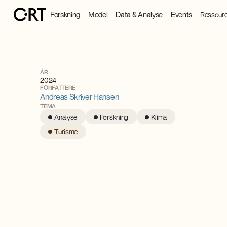
Forskning
Model
Data & Analyse
Events
Ressourc
ÅR
2024
FORFATTERE
Andreas Skriver Hansen
TEMA
Analyse
Forskning
Klima
Turisme