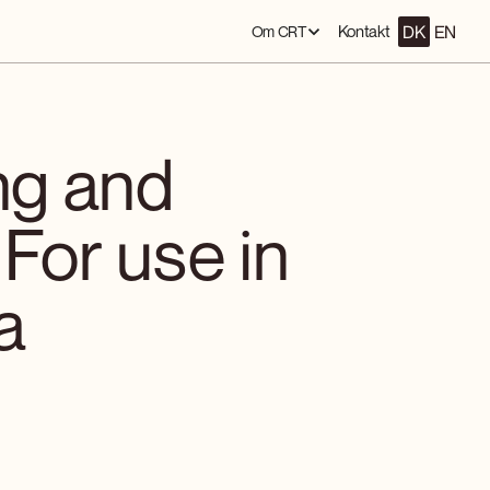
DK
EN
Kontakt
Om CRT
ng and
For use in
a