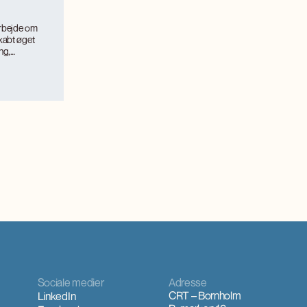
arbejde om
kabt øget
ng,
.
ismemagnet på
itilvækst og
værkerne
interesse,
 og faglig
Sociale medier
Adresse
CRT – Bornholm
LinkedIn