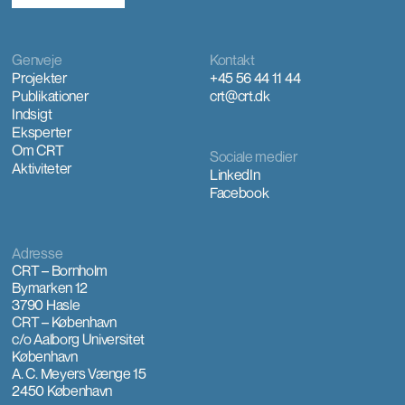
Genveje
Kontakt
Projekter
+45 56 44 11 44
Publikationer
crt@crt.dk
Indsigt
Eksperter
Om CRT
Sociale medier
Aktiviteter
LinkedIn
Facebook
Adresse
CRT – Bornholm
Bymarken 12
3790 Hasle
CRT – København
c/o Aalborg Universitet
København
A. C. Meyers Vænge 15
2450 København