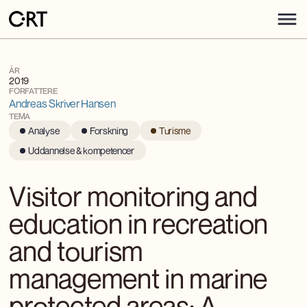
ÅR
2019
FORFATTERE
Andreas Skriver Hansen
TEMA
Analyse
Forskning
Turisme
Uddannelse & kompetencer
Visitor monitoring and
education in recreation
and tourism
management in marine
protected areas: A