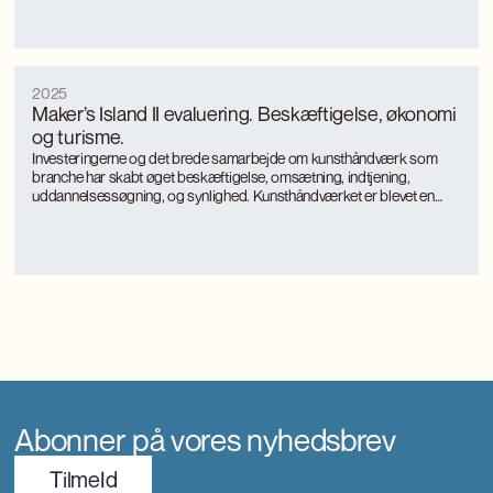
fokus på landkommuner.
2025
Maker’s Island II evaluering. Beskæftigelse, økonomi
og turisme.
Investeringerne og det brede samarbejde om kunsthåndværk som
branche har skabt øget beskæftigelse, omsætning, indtjening,
uddannelsessøgning, og synlighed. Kunsthåndværket er blevet en
turismemagnet på Bornholm, der også genererer værditilvækst og
jobs gennem turismen. Kunsthåndværkerne oplever markant øget
international interesse, som giver anerkendelse, inspiration og faglig
udvikling.
Abonner på vores nyhedsbrev
TilmeId