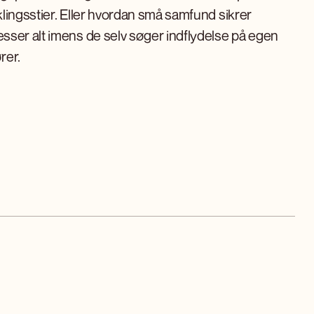
lingsstier. Eller hvordan små samfund sikrer
ser alt imens de selv søger indflydelse på egen
rer.