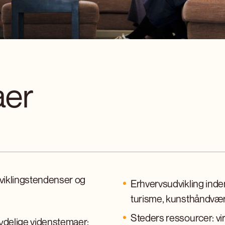
aer
dviklingstendenser og
Erhvervsudvikling inde
turisme, kunsthåndværk
Steders ressourcer: vi
tydelige videnstemaer: