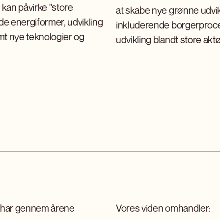
 kan påvirke "store
at skabe nye grønne udvik
de energiformer, udvikling
inkluderende borgerproces
t nye teknologier og
udvikling blandt store aktø
vi har gennem årene
Vores viden omhandler: