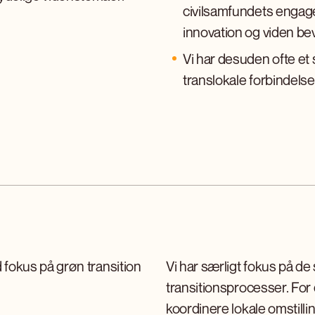
civilsamfundets engag
innovation og viden bev
Vi har desuden ofte et s
translokale forbindelser
d fokus på grøn transition
Vi har særligt fokus på d
transitionsprocesser. For
koordinere lokale omstilli