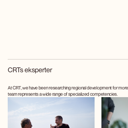
CRTs eksperter
At CRT, we have been researching regional development for more 
team represents a wide range of specialized competencies.