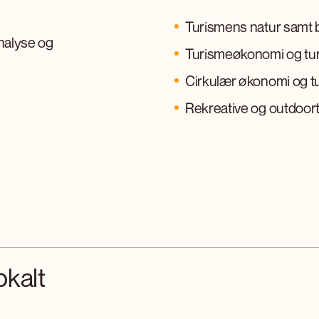
Turismens natur samt b
analyse og
Turismeøkonomi og tu
Cirkulær økonomi og tu
Rekreative og outdoor
okalt