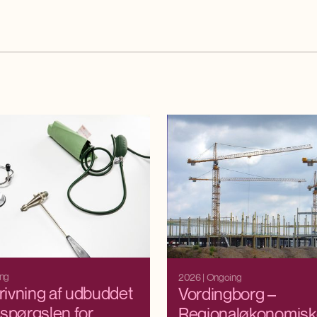
ing
2026
| Ongoing
ivning af udbuddet
Vordingborg –
rspørgslen for
Regionaløkonomisk