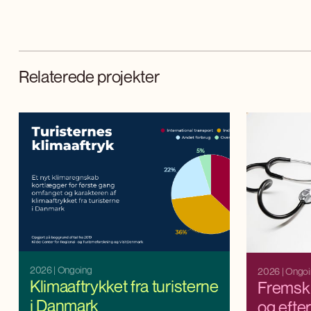
Relaterede projekter
2026
| Ongoing
2026
| Ongo
Klimaaftrykket fra turisterne
Fremskr
i Danmark
og efte