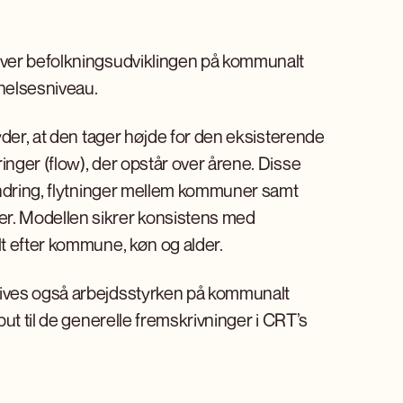
iver befolkningsudviklingen på kommunalt
nelsesniveau.
yder, at den tager højde for den eksisterende
nger (flow), der opstår over årene. Disse
andring, flytninger mellem kommuner samt
r. Modellen sikrer konsistens med
t efter kommune, køn og alder.
ives også arbejdsstyrken på kommunalt
ut til de generelle fremskrivninger i CRT’s