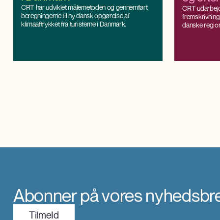
CRT har udviklet målemetoden og gennemført
sundhe
CRT udarbejd
beregningerne til ny dansk opgørelse af
fremskrivning
plejepe
klimaaftrykket fra turisterne i Danmark.
danske regio
Fremskrivnin
regionaløko
kan fremskri
efterspørgslen
kommunalt niv
med nationale
Abonner på vores nyhedsbr
TilmeId