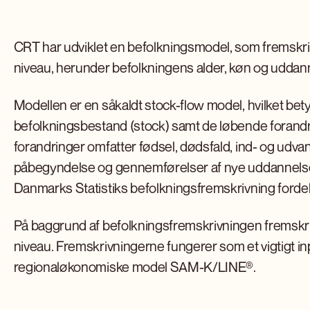
CRT har udviklet en befolkningsmodel, som fremskr
niveau, herunder befolkningens alder, køn og uddan
Modellen er en såkaldt stock-flow model, hvilket bet
befolkningsbestand (stock) samt de løbende forandri
forandringer omfatter fødsel, dødsfald, ind- og udv
påbegyndelse og gennemførelser af nye uddannelse
Danmarks Statistiks befolkningsfremskrivning fordel
På baggrund af befolkningsfremskrivningen fremskr
niveau. Fremskrivningerne fungerer som et vigtigt inp
regionaløkonomiske model SAM-K/LINE®.