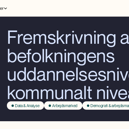
er
Fremskrivning a
befolkningens
uddannelsesniv
kommunalt niv
Data & Analyse
Arbejdsmarked
Demografi & arbejdsma