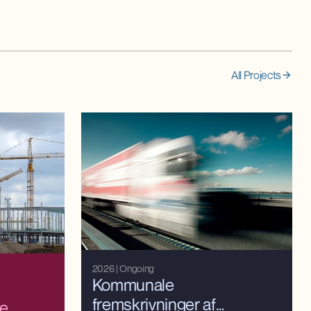
All Projects
2026
| Ongoing
Kommunale
fremskrivninger af
e