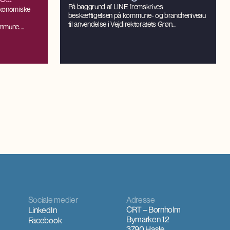
beskæftigelsen på
På baggrund af LINE fremskrives
r for
økonomiske
beskæftigelsen på kommune- og brancheniveau
brancheniveau
til anvendelse i Vejdirektoratets Grøn
ommune.
Mobilitetsmodel (GMM).
de de direkte
e, produktion
steringer i
t.
Sociale medier
Adresse
CRT – Bornholm
LinkedIn
Bymarken 12
Facebook
3790 Hasle