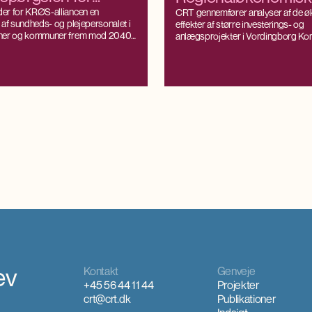
ds- og
er for KRØS-alliancen en
scenarieberegninge
CRT gennemfører analyser af de 
 af sundheds- og plejepersonalet i
effekter af større investerings- og
rsonale
2030
ner og kommuner frem mod 2040.
anlægsprojekter i Vordingborg K
gen bygger på CRT’s
Projektet har til formål at belyse bå
nomiske model SAM-K/LINE®, som
og afledte effekter på beskæftigels
ve arbejdsudbuddet og
og værdiskabelse som følge af inve
 efter arbejdskraft helt ned på
nye anlæg og den efterfølgende drif
eau, som samtidig er konsistente
 prognoser og fremskrivninger.
ev
Kontakt
Genveje
+45 56 44 11 44
Projekter
crt@crt.dk
Publikationer