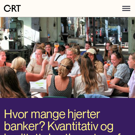
Hvor mange hjerter
banker? Kvantitativ og