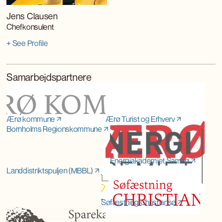
Jens Clausen
Chefkonsulent
+ See Profile
Samarbejdspartnere
Ærø kommune
Ærø Turist og Erhverv
Bornholms Regionskommune
Energiakademiet Samsø
Landdistriktspuljen (MBBL)
Søfæstning Christiansø