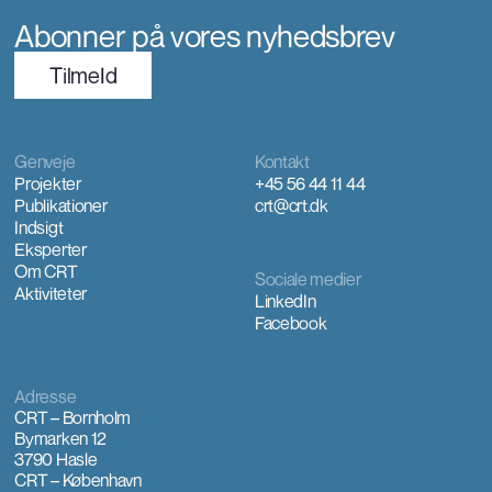
Abonner på vores nyhedsbrev
TilmeId
Genveje
Kontakt
Projekter
+45 56 44 11 44
Publikationer
crt@crt.dk
Indsigt
Eksperter
Om CRT
Sociale medier
Aktiviteter
LinkedIn
Facebook
Adresse
CRT – Bornholm
Bymarken 12
3790 Hasle
CRT – København