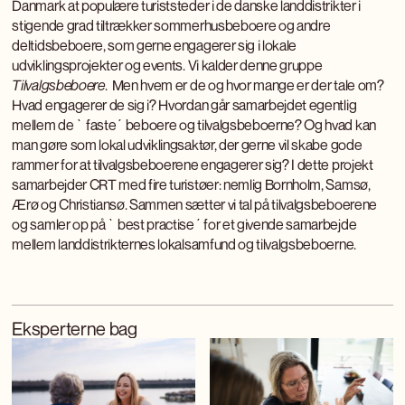
Danmark at populære turiststeder i de danske landdistrikter i
stigende grad tiltrækker sommerhusbeboere og andre
deltidsbeboere, som gerne engagerer sig i lokale
udviklingsprojekter og events. Vi kalder denne gruppe
Tilvalgsbeboere
. Men hvem er de og hvor mange er der tale om?
Hvad engagerer de sig i? Hvordan går samarbejdet egentlig
mellem de `faste´ beboere og tilvalgsbeboerne? Og hvad kan
man gøre som lokal udviklingsaktør, der gerne vil skabe gode
rammer for at tilvalgsbeboerene engagerer sig? I dette projekt
samarbejder CRT med fire turistøer: nemlig Bornholm, Samsø,
Ærø og Christiansø. Sammen sætter vi tal på tilvalgsbeboerene
og samler op på `best practise´ for et givende samarbejde
mellem landdistrikternes lokalsamfund og tilvalgsbeboerne.
Eksperterne bag