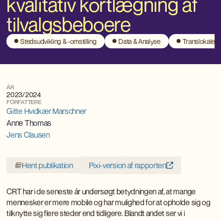
kvalitativ kortlægning af
tilvalgsbeboere
Stedsudvikling & -omstilling
Data & Analyse
Translokale
ÅR
2023/2024
FORFATTERE
Gitte Hvidkær Marschner
Anne Thomas
Jens Clausen
Hent publikation
Pixi-version af rapporten
CRT har i de seneste år undersøgt betydningen af, at mange
mennesker er mere mobile og har mulighed for at opholde sig og
tilknytte sig flere steder end tidligere. Blandt andet ser vi i